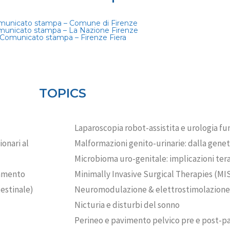
municato stampa – Comune di Firenze
unicato stampa – La Nazione Firenze
Comunicato stampa – Firenze Fiera
TOPICS
Laparoscopia robot-assistita e urologia fu
onari al
Malformazioni genito-urinarie: dalla genet
Microbioma uro-genitale: implicazioni te
tamento
Minimally Invasive Surgical Therapies (M
testinale)
Neuromodulazione & elettrostimolazione
Nicturia e disturbi del sonno
Perineo e pavimento pelvico pre e post-