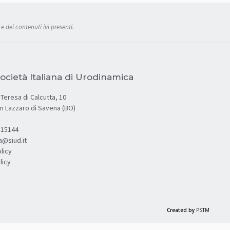
e dei contenuti ivi presenti.
ocietà Italiana di Urodinamica
Teresa di Calcutta, 10
an Lazzaro di Savena (BO)
.315144
a@siud.it
licy
licy
Created by
PSTM