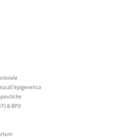
nzionale
ica all’epigenetica
rapeutiche
IST) & BPO
partum