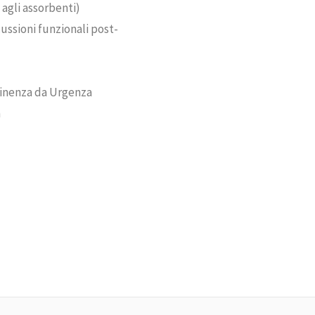
 agli assorbenti)
cussioni funzionali post-
tinenza da Urgenza
a