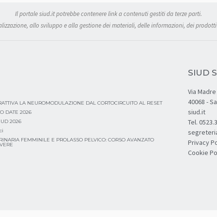
Il portale siud.it potrebbe contenere link a contenuti gestiti da terze parti.
izzazione, allo sviluppo e alla gestione dei materiali, delle informazioni, dei prodotti 
SIUD S
Via Madre 
40068 - S
ERATTIVA LA NEUROMODULAZIONE DAL CORTOCIRCUITO AL RESET
siud.it
O DATE 2026
Tel. 0523
SIUD 2026
ci
segreteri
RINARIA FEMMINILE E PROLASSO PELVICO: CORSO AVANZATO
Privacy Po
AVERE
Cookie Po