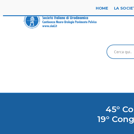
HOME
LA SOCIE
45° Co
19° Cong