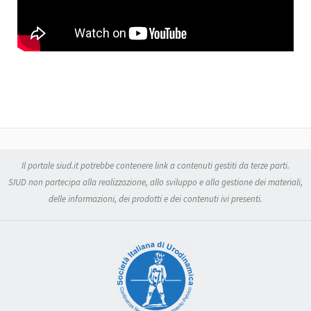
Il portale siud.it potrebbe contenere link a contenuti gestiti da terze parti.
SIUD non partecipa alla realizzazione, allo sviluppo e alla gestione dei materiali,
delle informazioni, dei prodotti e dei contenuti ivi presenti.