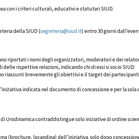
ea con i criteri culturali, educativi e statutari SIUD.
reteria della SIUD (
segreteria@siud.it
) entro 30 giorni dall’even
o riportati i nomi degli organizzatori, moderatori e dei relatori
i delle rispettive relazioni, indicando chi di essi si socio SIUD
ano riassunti brevemente gli obiettivi e il target dei partecipanti
’iniziativa indicata nel documento di concessione e per la sola
a di Urodinamica contraddistingue solo iniziative di ordine scien
ma (brochure, locandina) dell’iniziativa. solo dopo concessione