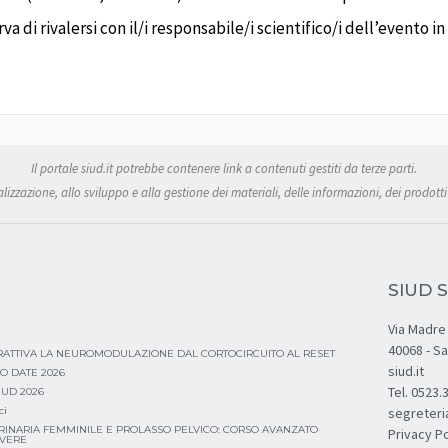
erva di rivalersi con il/i responsabile/i scientifico/i dell’even
Il portale siud.it potrebbe contenere link a contenuti gestiti da terze parti.
izzazione, allo sviluppo e alla gestione dei materiali, delle informazioni, dei prodotti 
SIUD S
Via Madre 
40068 - S
ERATTIVA LA NEUROMODULAZIONE DAL CORTOCIRCUITO AL RESET
siud.it
O DATE 2026
Tel. 0523
SIUD 2026
ci
segreteri
RINARIA FEMMINILE E PROLASSO PELVICO: CORSO AVANZATO
Privacy Po
AVERE