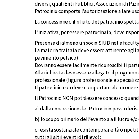
diversi, quali Enti Pubblici, Associazioni di Pazi
Patrocinio comporta l’autorizzazione a fare uso
La concessione o il rifiuto del patrocinio spetta
L’iniziativa, per essere patrocinata, deve rispon
Presenza di almeno un socio SIUD nella facult
La materia trattata deve essere attinente agli 
pavimento pelvico)
Dovranno essere facilmente riconoscibili i part
Alla richiesta deve essere allegato il programma 
professionale (figura professionale e specializza
Il patrocinio non deve comportare alcun onere
Il Patrocinio NON potrà essere concesso quando
a) dalla concessione del Patrocinio possa deri
b) lo scopo primario dell’evento sia il lucro e/
c) esista sostanziale contemporaneità o ripetit
tutti gli altri eventi di rilievo);