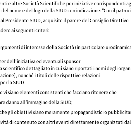
enti e altre Società Scientifiche per iniziative corrispondenti agl
 del nome e del logo della SIUD con indicazione: “Con il patroci
 al Presidente SIUD, acquisito il parere del Consiglio Direttivo.
dere ai seguenti criteri:
y
argomenti di interesse della Società (in particolare urodinamic
ner dell’iniziativa ed eventuali sponsor
scientifico dettagliato in cui siano riportati i nomi degli organi
zione), nonché i titoli delle rispettive relazioni
 per la SIUD
 vi siano elementi consistenti che facciano ritenere che:
vare danno all’immagine della SIUD;
o che gli obiettivi siano meramente propagandistici o pubblicitar
ività di contenuto con altri eventi direttamente organizzati dal