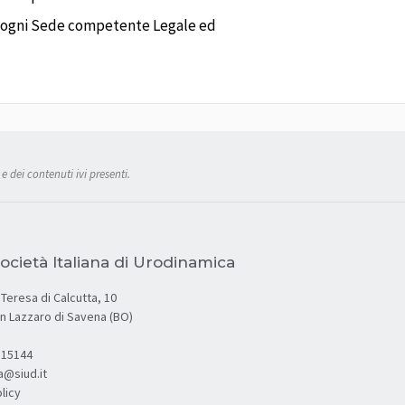
to in ogni Sede competente Legale ed
e dei contenuti ivi presenti.
ocietà Italiana di Urodinamica
Teresa di Calcutta, 10
an Lazzaro di Savena (BO)
.315144
a@siud.it
licy