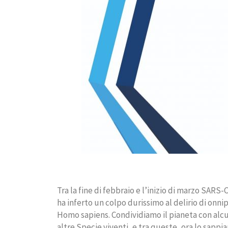
Tra la fine di febbraio e l’inizio di marzo SARS-
ha inferto un colpo durissimo al delirio di onni
Homo sapiens. Condividiamo il pianeta con alcun
altre Specie viventi, e tra queste, ora lo sapp