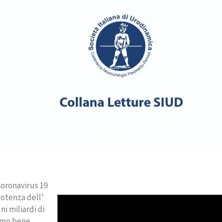
Coronavirus 19
potenza dell’
i miliardi di
iamo bene,