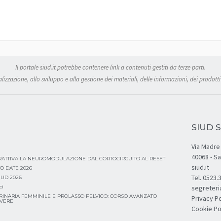
Il portale siud.it potrebbe contenere link a contenuti gestiti da terze parti.
izzazione, allo sviluppo e alla gestione dei materiali, delle informazioni, dei prodotti 
SIUD S
Via Madre 
40068 - S
ERATTIVA LA NEUROMODULAZIONE DAL CORTOCIRCUITO AL RESET
siud.it
O DATE 2026
Tel. 0523
SIUD 2026
ci
segreteri
RINARIA FEMMINILE E PROLASSO PELVICO: CORSO AVANZATO
Privacy Po
AVERE
Cookie Po