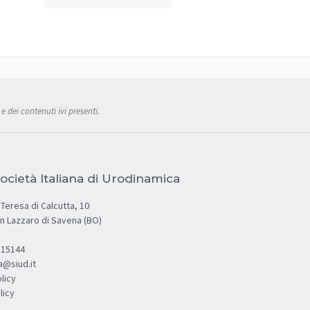
e dei contenuti ivi presenti.
ocietà Italiana di Urodinamica
Teresa di Calcutta, 10
an Lazzaro di Savena (BO)
.315144
a@siud.it
licy
licy