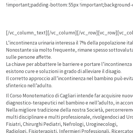
!important;padding-bottom: 55px !important;background-
Pro
[/vc_column_text][/vc_column][/vc_row][vc_row][vc_c
L’incontinenza urinaria interessa il 7% della popolazione itali
Nonostante sia molto frequente, rimane spesso sottovalutat
sulle persone affette.
La chiave per abbattere le barriere e portare l’incontinenza 
esistono cure e soluzioni in grado di alleviare il disagio.
Il corretto approccio all’incontinenza nel bambino può evit
sfinterico nell’adulto.
Il Corso Monotematico di Cagliari intende far acquisire nuov
diagnostico-terapeutici nel bambino e nell’adulto, in accord
Nella migliore tradizione della nostra Società, percorrerem
multi disciplinare e multi professionale, rivolgendoci ad Ur
Fisiatri, Chirurghi Pediatri, Nefrologi, Uroginecologi,
Radiologi, Fisioterapisti, Infermieri Professionali, Ricercator