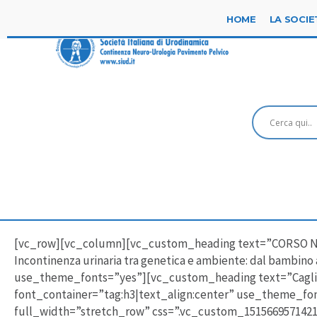
HOME
LA SOCIE
[vc_row][vc_column][vc_custom_heading text=”CORSO N
Incontinenza urinaria tra genetica e ambiente: dal bambino
use_theme_fonts=”yes”][vc_custom_heading text=”Cagliari
font_container=”tag:h3|text_align:center” use_theme_f
full_width=”stretch_row” css=”.vc_custom_1515669571421{