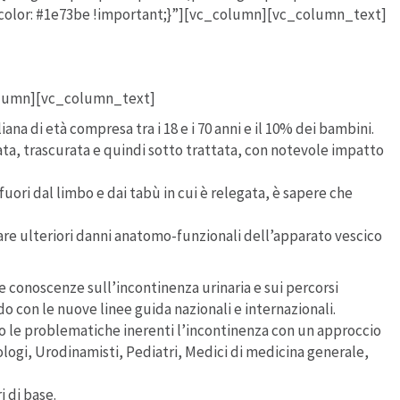
color: #1e73be !important;}”][vc_column][vc_column_text]
gramma
olumn][vc_column_text]
ana di età compresa tra i 18 e i 70 anni e il 10% dei bambini.
a, trascurata e quindi sotto trattata, con notevole impatto
fuori dal limbo e dai tabù in cui è relegata, è sapere che
are ulteriori danni anatomo-funzionali dell’apparato vescico
e conoscenze sull’incontinenza urinaria e sui percorsi
o con le nuove linee guida nazionali e internazionali.
o le problematiche inerenti l’incontinenza con un approccio
ologi, Urodinamisti, Pediatri, Medici di medicina generale,
i di base.