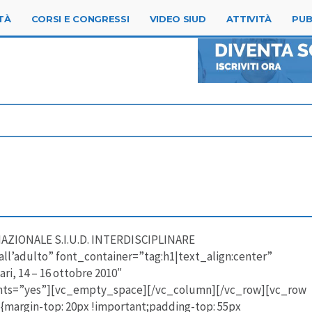
TÀ
CORSI E CONGRESSI
VIDEO SIUD
ATTIVITÀ
PUB
AZIONALE S.I.U.D. INTERDISCIPLINARE
 all’adulto” font_container=”tag:h1|text_align:center”
, 14 – 16 ottobre 2010″
onts=”yes”][vc_empty_space][/vc_column][/vc_row][vc_row
margin-top: 20px !important;padding-top: 55px