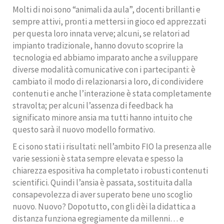
Molti di noi sono “animali da aula”, docenti brillanti e
sempre attivi, pronti a mettersi in gioco ed apprezzati
per questa loro innata verve; alcuni, se relatori ad
impianto tradizionale, hanno dovuto scoprire la
tecnologia ed abbiamo imparato anche a sviluppare
diverse modalità comunicative con i partecipanti: è
cambiato il modo di relazionarsi a loro, di condividere
contenuti e anche l’interazione è stata completamente
stravolta; per alcuni l’assenza di feedback ha
significato minore ansia ma tutti hanno intuito che
questo sarà il nuovo modello formativo.
E ci sono stati i risultati: nell’ambito FIO la presenza alle
varie sessioni è stata sempre elevata e spesso la
chiarezza espositiva ha completato i robusti contenuti
scientifici. Quindi l’ansia è passata, sostituita dalla
consapevolezza di aver superato bene uno scoglio
nuovo. Nuovo? Dopotutto, con gli dèi la didattica a
distanza funziona egregiamente da millenni… e