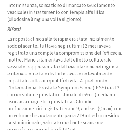
intermittenza, sensazione di mancato svuotamento
vescicale) in trattamento con terapia alfa litica
(silodosina 8 mg una volta al giorno).
Rifatti
La risposta clinica alla terapia era stata inizialmente
soddisfacente, tuttavia negli ultimi 12 mesi aveva
registrato una completa compromissione dell’efficacia.
Inoltre, Mario si lamentava dell’effetto collaterale
sessuale, rappresentato dall’eiaculazione retrograda,
e riferiva come tale disturbo avesse notevolmente
impattato sulla sua qualità di vita.
A quel punto
l’International Prostate Symptom Score (IPSS) era 12
con un volume prostatico stimato di 59 cc (mediante
risonanza magnetica prostatica). Gli indici
uroflussometrici registrati erano 9,7 ml sec (Qmax) con
un volume di svuotamento pari a 219 mL ed un residuo
post minzionale, valutato mediante scansione
ecografica sovra pubica di 147 mL.