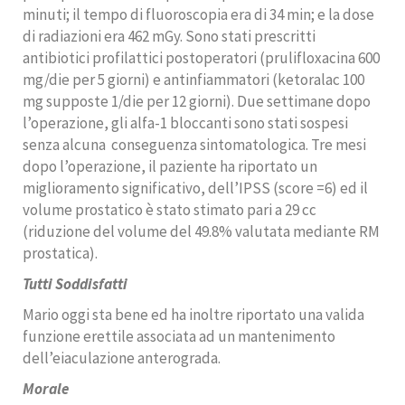
minuti; il tempo di fluoroscopia era di 34 min; e la dose
di radiazioni era 462 mGy. Sono stati prescritti
antibiotici profilattici postoperatori (prulifloxacina 600
mg/die per 5 giorni) e antinfiammatori (ketoralac 100
mg supposte 1/die per 12 giorni). Due settimane dopo
l’operazione, gli alfa-1 bloccanti sono stati sospesi
senza alcuna
conseguenza sintomatologica. Tre mesi
dopo l’operazione, il paziente ha riportato un
miglioramento significativo, dell’IPSS (score =6) ed il
volume prostatico è stato stimato pari a 29 cc
(riduzione del volume del 49.8% valutata mediante RM
prostatica).
Tutti Soddisfatti
Mario oggi sta bene ed ha inoltre riportato una valida
funzione erettile associata ad un mantenimento
dell’eiaculazione anterograda.
Morale