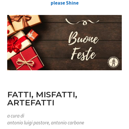
please
Shine
FATTI, MISFATTI,
ARTEFATTI
a cura di
antonio luigi pastore, antonio carbone