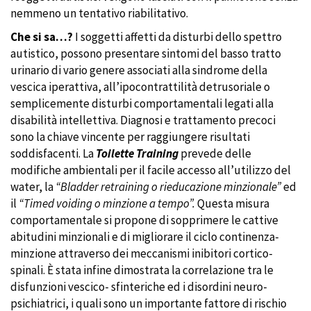
nemmeno un tentativo riabilitativo.
Che si sa…?
I soggetti affetti da disturbi dello spettro
autistico, possono presentare sintomi del basso tratto
urinario di vario genere associati alla sindrome della
vescica iperattiva, all’ipocontrattilità detrusoriale o
semplicemente disturbi comportamentali legati alla
disabilità intellettiva. Diagnosi e trattamento precoci
sono la chiave vincente per raggiungere risultati
soddisfacenti. La
Toilette Training
prevede delle
modifiche ambientali per il facile accesso all’utilizzo del
water, la
“Bladder retraining o rieducazione minzionale”
ed
il
“Timed voiding o minzione a tempo”.
Questa misura
comportamentale si propone di sopprimere le cattive
abitudini minzionali e di migliorare il ciclo continenza-
minzione attraverso dei meccanismi inibitori cortico-
spinali. È stata infine dimostrata la correlazione tra le
disfunzioni vescico- sfinteriche ed i disordini neuro-
psichiatrici, i quali sono un importante fattore di rischio