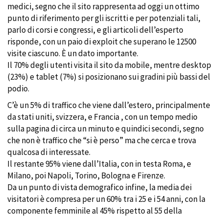
medici, segno che il sito rappresenta ad oggi un ottimo
punto di riferimento per gli iscritti e per potenziali tali,
parlo di corsi e congressi, e gli articoli dell’esperto
risponde, con un paio di exploit che superano le 12500
visite ciascuno. È un dato importante.
Il 70% degli utenti visita il sito da mobile, mentre desktop
(23%) e tablet (7%) si posizionano sui gradini più bassi del
podio.
C’è un 5% di traffico che viene dall’estero, principalmente
da stati uniti, svizzera, e Francia , con un tempo medio
sulla pagina di circa un minuto e quindici secondi, segno
che non è traffico che “si è perso” ma che cerca e trova
qualcosa di interessate.
Il restante 95% viene dall’Italia, con in testa Roma, e
Milano, poi Napoli, Torino, Bologna e Firenze.
Da un punto di vista demografico infine, la media dei
visitatori è compresa per un 60% tra i 25 e i 54 anni, con la
componente femminile al 45% rispetto al 55 della