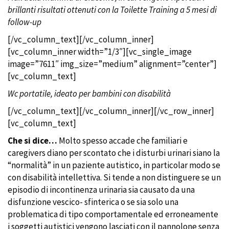
brillanti risultati ottenuti con la Toilette Training a 5 mesi di
follow-up
[/vc_column_text][/vc_column_inner]
[vc_column_inner width=”1/3″][vc_single_image
image=”7611″ img_size=”medium” alignment=”center”]
[vc_column_text]
Wc portatile, ideato per bambini con disabilità
[/vc_column_text][/vc_column_inner][/vc_row_inner]
[vc_column_text]
Che si dice…
Molto spesso accade che familiari e
caregivers diano per scontato che i disturbi urinari siano la
“normalità” in un paziente autistico, in particolar modo se
con disabilità intellettiva. Si tende a non distinguere se un
episodio di incontinenza urinaria sia causato da una
disfunzione vescico- sfinterica o se sia solo una
problematica di tipo comportamentale ed erroneamente
i soggetti autistici vengono lasciati con il pannolone senza