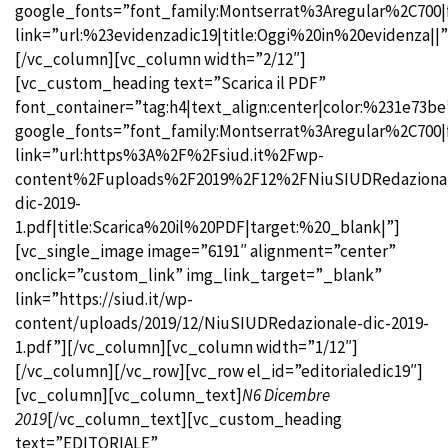
google_fonts=”font_family:Montserrat%3Aregular%2C700
link=”url:%23evidenzadic19|title:Oggi%20in%20evidenza||”
[/vc_column][vc_column width=”2/12″]
[vc_custom_heading text=”Scarica il PDF”
font_container=”tag:h4|text_align:center|color:%231e73be
google_fonts=”font_family:Montserrat%3Aregular%2C700
link=”url:https%3A%2F%2Fsiud.it%2Fwp-
content%2Fuploads%2F2019%2F12%2FNiuSIUDRedaziona
dic-2019-
1.pdf|title:Scarica%20il%20PDF|target:%20_blank|”]
[vc_single_image image=”6191″ alignment=”center”
onclick=”custom_link” img_link_target=”_blank”
link=”https://siud.it/wp-
content/uploads/2019/12/NiuSIUDRedazionale-dic-2019-
1.pdf”][/vc_column][vc_column width=”1/12″]
[/vc_column][/vc_row][vc_row el_id=”editorialedic19″]
[vc_column][vc_column_text]
N6 Dicembre
2019
[/vc_column_text][vc_custom_heading
text=”EDITORIALE”