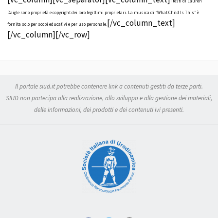
I testi di Lauren
Daigle sono proprietà e copyright dei loro legittimi proprietari. La musica di “What Child Is This” è
[/vc_column_text]
fornita solo per scopi educativi e per uso personale.
[/vc_column][/vc_row]
Il portale siud.it potrebbe contenere link a contenuti gestiti da terze parti.
SIUD non partecipa alla realizzazione, allo sviluppo e alla gestione dei materiali,
delle informazioni, dei prodotti e dei contenuti ivi presenti.