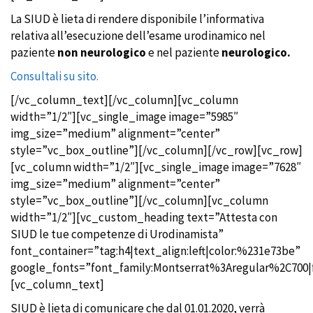
La SIUD è lieta di rendere disponibile l’informativa
relativa all’esecuzione dell’esame urodinamico nel
paziente
non neurologico
e nel paziente
neurologico.
Consultali su sito.
[/vc_column_text][/vc_column][vc_column
width=”1/2″][vc_single_image image=”5985″
img_size=”medium” alignment=”center”
style=”vc_box_outline”][/vc_column][/vc_row][vc_row]
[vc_column width=”1/2″][vc_single_image image=”7628″
img_size=”medium” alignment=”center”
style=”vc_box_outline”][/vc_column][vc_column
width=”1/2″][vc_custom_heading text=”Attesta con
SIUD le tue competenze di Urodinamista”
font_container=”tag:h4|text_align:left|color:%231e73be”
google_fonts=”font_family:Montserrat%3Aregular%2C700
[vc_column_text]
SIUD è lieta di comunicare che dal 01.01.2020, verrà