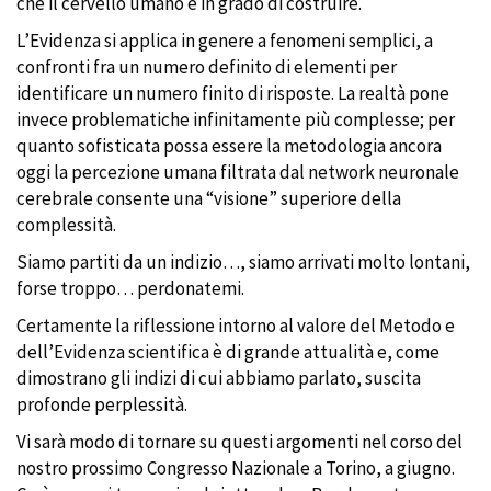
che il cervello umano è in grado di costruire.
L’Evidenza si applica in genere a fenomeni semplici, a
confronti fra un numero definito di elementi per
identificare un numero finito di risposte. La realtà pone
invece problematiche infinitamente più complesse; per
quanto sofisticata possa essere la metodologia ancora
oggi la percezione umana filtrata dal network neuronale
cerebrale consente una “visione” superiore della
complessità.
Siamo partiti da un indizio…, siamo arrivati molto lontani,
forse troppo… perdonatemi.
Certamente la riflessione intorno al valore del Metodo e
dell’Evidenza scientifica è di grande attualità e, come
dimostrano gli indizi di cui abbiamo parlato, suscita
profonde perplessità.
Vi sarà modo di tornare su questi argomenti nel corso del
nostro prossimo Congresso Nazionale a Torino, a giugno.