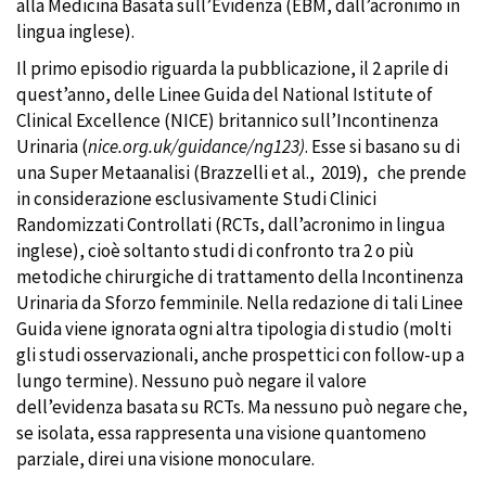
alla Medicina Basata sull’Evidenza (EBM, dall’acronimo in
lingua inglese).
Il primo episodio riguarda la pubblicazione, il 2 aprile di
quest’anno, delle Linee Guida del National Istitute of
Clinical Excellence (NICE) britannico sull’Incontinenza
Urinaria (
nice.org.uk/guidance/ng123)
. Esse si basano su di
una Super Metaanalisi (Brazzelli et al.,
2019),
che prende
in considerazione esclusivamente Studi Clinici
Randomizzati Controllati (RCTs, dall’acronimo in lingua
inglese), cioè soltanto studi di confronto tra 2 o più
metodiche chirurgiche di trattamento della Incontinenza
Urinaria da Sforzo femminile. Nella redazione di tali Linee
Guida viene ignorata ogni altra tipologia di studio (molti
gli studi osservazionali, anche prospettici con follow-up a
lungo termine). Nessuno può negare il valore
dell’evidenza basata su RCTs. Ma nessuno può negare che,
se isolata, essa rappresenta una visione quantomeno
parziale, direi una visione monoculare.