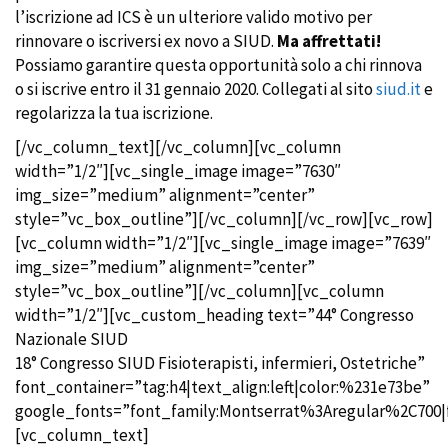
l’iscrizione ad ICS è un ulteriore valido motivo per
rinnovare o iscriversi ex novo a SIUD.
Ma affrettati!
Possiamo garantire questa opportunità solo a chi rinnova
o si iscrive entro il 31 gennaio 2020. Collegati al sito
siud.it
e
regolarizza la tua iscrizione.
[/vc_column_text][/vc_column][vc_column
width=”1/2″][vc_single_image image=”7630″
img_size=”medium” alignment=”center”
style=”vc_box_outline”][/vc_column][/vc_row][vc_row]
[vc_column width=”1/2″][vc_single_image image=”7639″
img_size=”medium” alignment=”center”
style=”vc_box_outline”][/vc_column][vc_column
width=”1/2″][vc_custom_heading text=”44° Congresso
Nazionale SIUD
18° Congresso SIUD Fisioterapisti, infermieri, Ostetriche”
font_container=”tag:h4|text_align:left|color:%231e73be”
google_fonts=”font_family:Montserrat%3Aregular%2C700
[vc_column_text]