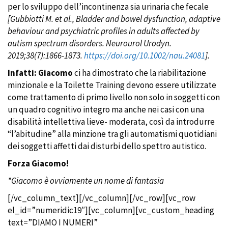
per lo sviluppo dell’incontinenza sia urinaria che fecale
[Gubbiotti M. et al., Bladder and bowel dysfunction, adaptive
behaviour and psychiatric profiles in adults affected by
autism spectrum disorders. Neurourol Urodyn.
2019;38(7):1866-1873.
https://doi.org/10.1002/nau.24081
].
Infatti:
Giacomo
ci ha dimostrato che la riabilitazione
minzionale e la Toilette Training devono essere utilizzate
come trattamento di primo livello non solo in soggetti con
un quadro cognitivo integro ma anche nei casi con una
disabilità intellettiva lieve- moderata, così da introdurre
“l’abitudine” alla minzione tra gli automatismi quotidiani
dei soggetti affetti dai disturbi dello spettro autistico.
Forza Giacomo!
*Giacomo è ovviamente un nome di fantasia
[/vc_column_text][/vc_column][/vc_row][vc_row
el_id=”numeridic19″][vc_column][vc_custom_heading
text=”DIAMO I NUMERI”