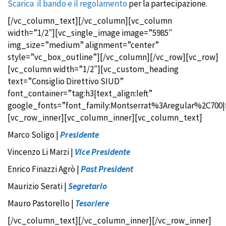
Scarica il bando e il regolamento
per la partecipazione.
[/vc_column_text][/vc_column][vc_column
width=”1/2″][vc_single_image image=”5985″
img_size=”medium” alignment=”center”
style=”vc_box_outline”][/vc_column][/vc_row][vc_row]
[vc_column width=”1/2″][vc_custom_heading
text=”Consiglio Direttivo SIUD”
font_container=”tag:h3|text_align:left”
google_fonts=”font_family:Montserrat%3Aregular%2C700
[vc_row_inner][vc_column_inner][vc_column_text]
Marco Soligo |
Presidente
Vincenzo Li Marzi |
Vice Presidente
Enrico Finazzi Agrò |
Past President
Maurizio Serati |
Segretario
Mauro Pastorello |
Tesoriere
[/vc_column_text][/vc_column_inner][/vc_row_inner]