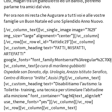
Così, magari tra un gianduiotto ed un Barolo, potremo
parlarne tra amici dal vivo.
Per ora non mi resta che Augurare a tutti voi e alle vostre
famiglie un Buon Natale ed uno Splendido Anno Nuovo.
[/vc_column_text][vc_single_image image=”7629″
img_size=”large” alignment=”center”][/vc_column]
[/vc_row][vc_row el_id=”fattidic19″][vc_column]
[vc_custom_heading text=”FATTI, MISFATTI,
ARTEFATTI”
google_fonts=”font_family:Montserrat%3Aregular%2C700
[vc_column_text]
a cura di
marilena gubbiotti
Ospedale san Donato, dip. Urologia, Arezzo Istituto Serafico,
Centro di Ricerca “InVita”, Assisi (Pg)
[/vc_column_text]
[vc_custom_heading text=”Disabilitiamo l’autismo: la
Toilette- training, una tecnica per stimolare l’abitudine
alla minzione.” font_container=”tag:h6|text_align:left”
use_theme_fonts=”yes”][/vc_column][/vc_row]
[vc_row][vc_column][vc_column_text]