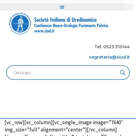
Tel. 0523.315144
segreteria@siud.it
[vc_row][vc_column][vc_single_image image=”7640″
img_size=”full” alignment=”center”][/vc_column]