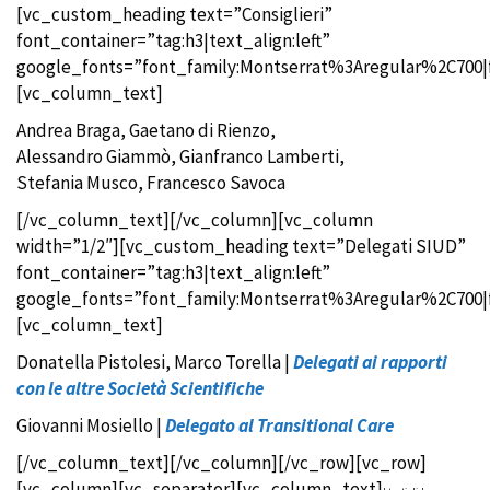
[vc_custom_heading text=”Consiglieri”
font_container=”tag:h3|text_align:left”
google_fonts=”font_family:Montserrat%3Aregular%2C700
[vc_column_text]
Andrea Braga,
Gaetano di Rienzo,
Alessandro Giammò, Gianfranco Lamberti,
Stefania Musco, Francesco Savoca
[/vc_column_text][/vc_column][vc_column
width=”1/2″][vc_custom_heading text=”Delegati SIUD”
font_container=”tag:h3|text_align:left”
google_fonts=”font_family:Montserrat%3Aregular%2C700
[vc_column_text]
Donatella Pistolesi, Marco Torella |
Delegati ai rapporti
con le altre Società Scientifiche
Giovanni Mosiello |
Delegato al Transitional Care
[/vc_column_text][/vc_column][/vc_row][vc_row]
[vc_column][vc_separator][vc_column_text]