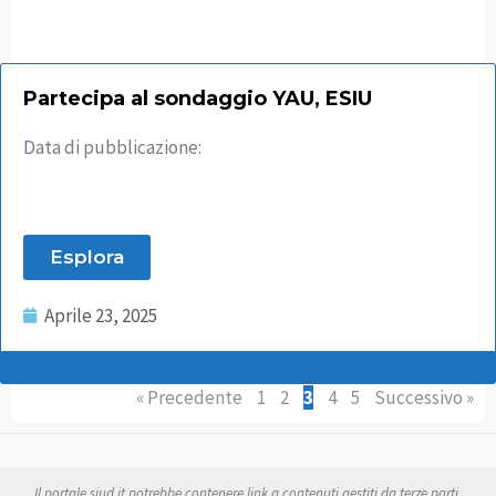
Partecipa al sondaggio YAU, ESIU
Data di pubblicazione:
Esplora
Aprile 23, 2025
« Precedente
1
2
3
4
5
Successivo »
Il portale siud.it potrebbe contenere link a contenuti gestiti da terze parti.