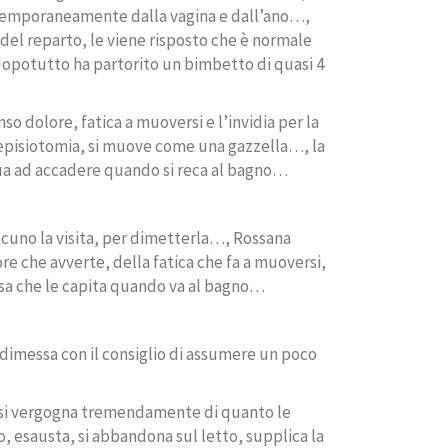
ntemporaneamente dalla vagina e dall’ano…,
del reparto, le viene risposto che è normale
 dopotutto ha partorito un bimbetto di quasi 4
so dolore, fatica a muoversi e l’invidia per la
di episiotomia, si muove come una gazzella…, la
ua ad accadere quando si reca al bagno…
cuno la visita, per dimetterla…, Rossana
e che avverte, della fatica che fa a muoversi,
osa che le capita quando va al bagno…
imessa con il consiglio di assumere un poco
, si vergogna tremendamente di quanto le
, esausta, si abbandona sul letto, supplica la