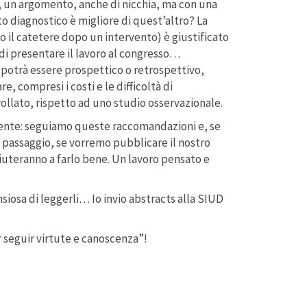
e, un argomento, anche di nicchia, ma con una
o diagnostico è migliore di quest’altro? La
il catetere dopo un intervento) è giustificato
i presentare il lavoro al congresso…
 potrà essere prospettico o retrospettivo,
, compresi i costi e le difficoltà di
llato, rispetto ad uno studio osservazionale.
 mente: seguiamo queste raccomandazioni e, se
to passaggio, se vorremo pubblicare il nostro
aiuteranno a farlo bene. Un lavoro pensato e
nsiosa di leggerli… Io invio abstracts alla SIUD
r seguir virtute e canoscenza”!