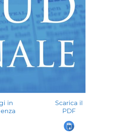
i in
Scarica il
denza
PDF