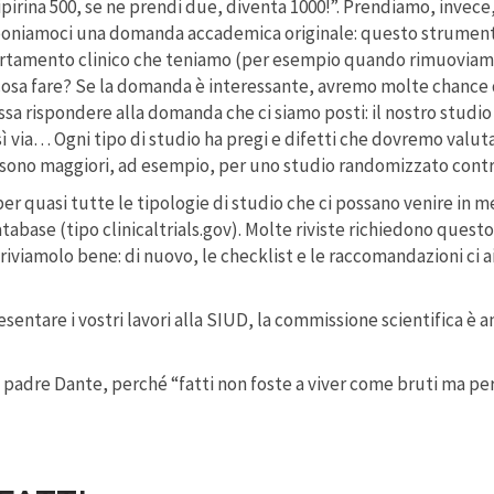
ipirina 500, se ne prendi due, diventa 1000!”. Prendiamo, invec
 e poniamoci una domanda accademica originale: questo strument
portamento clinico che teniamo (per esempio quando rimuoviamo 
osa fare? Se la domanda è interessante, avremo molte chance d
sa rispondere alla domanda che ci siamo posti: il nostro studio
ì via… Ogni tipo di studio ha pregi e difetti che dovremo valutare
sono maggiori, ad esempio, per uno studio randomizzato contro
per quasi tutte le tipologie di studio che ci possano venire in
atabase (tipo clinicaltrials.gov). Molte riviste richiedono ques
criviamolo bene: di nuovo, le checklist e le raccomandazioni ci 
esentare i vostri lavori alla SIUD, la commissione scientifica è a
l padre Dante, perché “fatti non foste a viver come bruti ma pe