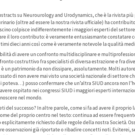
abstracts su Neurourology and Urodynamics, che è la rivista più
inario (oltre ad essere la nostra rivista ufficiale) ha contribui
cino colpisce indifferentemente i maggiori esperti del settore (t
tare il loro contributo: è veramente entusiasmante constatare c
ltimi dieci anni così come è veramente notevole la qualità media
ibilità di avere un confronto multidisciplinare e multiprofessio
nfronto costruttivo fra specialisti di diversa estrazione e fra div
UD: è un patrimonio da non dissipare, assolutamente. Molti autor
sato di non avere mai visto una società nazionale di settore che
 si poteva…) posso confermare che un’altra SIUD ancora non l’h
avere ospitato nei congressi SIUD i maggiori esperti internazional
 conoscere nel mondo.
reti del successo? In altre parole, come si fa ad avere il proprio
il nome del proprio centro nel testo: continua ad essere frequen
esplicitamente richiesto dalle regole della nostra Società. Oss
 osservazioni già riportate o ribadire concetti noti. Eviterei, s