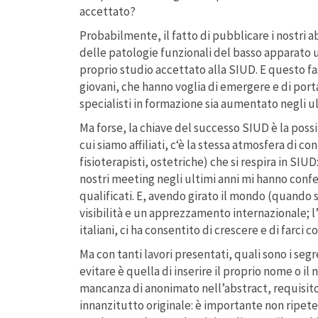
accettato?
Probabilmente, il fatto di pubblicare i nostri 
delle patologie funzionali del basso apparato ur
proprio studio accettato alla SIUD. E questo fas
giovani, che hanno voglia di emergere e di por
specialisti in formazione sia aumentato negli u
Ma forse, la chiave del successo SIUD è la poss
cui siamo affiliati, c‘è la stessa atmosfera di co
fisioterapisti, ostetriche) che si respira in SI
nostri meeting negli ultimi anni mi hanno confes
qualificati. E, avendo girato il mondo (quando
visibilità e un apprezzamento internazionale; l’
italiani, ci ha consentito di crescere e di farci
Ma con tanti lavori presentati, quali sono i seg
evitare è quella di inserire il proprio nome o 
mancanza di anonimato nell’abstract, requisito 
innanzitutto originale: è importante non ripetere