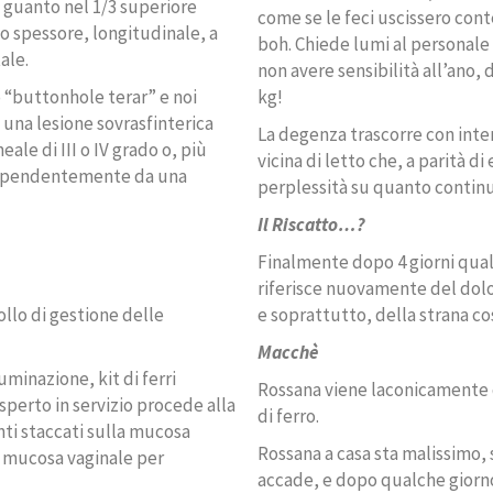
 guanto nel 1/3 superiore
come se le feci uscissero co
to spessore, longitudinale, a
boh. Chiede lumi al personale 
ale.
non avere sensibilità all’ano,
o “buttonhole terar” e noi
kg!
 una lesione sovrasfinterica
La degenza trascorre con inten
le di III o IV grado o, più
vicina di letto che, a parità 
ipendentemente da una
perplessità su quanto contin
Il Riscatto…?
Finalmente dopo 4 giorni qual
riferisce nuovamente del dolor
ollo di gestione delle
e soprattutto, della strana c
Macchè
uminazione, kit di ferri
Rossana viene laconicamente d
sperto in servizio procede alla
di ferro.
nti staccati sulla mucosa
Rossana a casa sta malissimo
a mucosa vaginale per
accade, e dopo qualche giorno