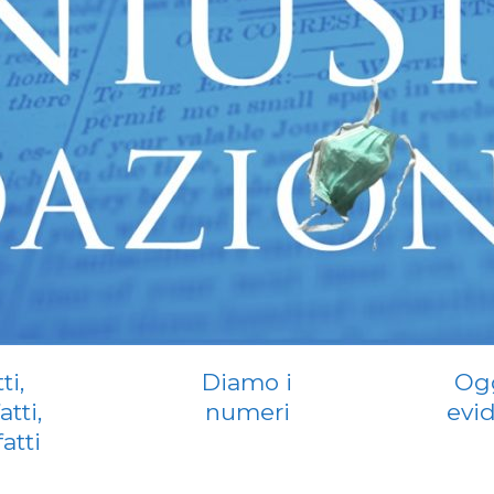
ti,
Diamo i
Ogg
atti,
numeri
evi
fatti