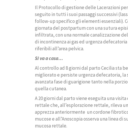
Il Protocollo di gestione delle Lacerazioni pe
seguito in tutti i suoi passaggi successivi (las
follow-up specifico gli elementi essenziali). C
giornata del postpartum con una sutura epis
infiltrata, con una normale canalizzazione del
di incontinenza ai gas ed urgenza defecatoria 
riferibili all’area pelvica.
Si va a casa…
Al controllo ad 8 giorni dal parto Cecilia sta be
migliorato e persiste urgenza defecatoria, la 
avanzata fase di guarigione tanto nella porzi
quella cutanea.
A 20 giorni dal parto viene eseguita una visita 
rettale che, all’esplorazione rettale, rileva 
apprezza anteriormente
un cordone fibrotico
mucose e all’Anoscopia osserva una linea di s
mucosa rettale.