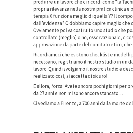
produrre un lavoro che ci ricordi come “la Tach
propria rilevanza nella nostra pratica clinica
terapia X funziona meglio di quella Y? Il com
dall’evidenza? O dobbiamo capire meglio che c
Ovviamente poi va costruito uno studio che pos
controllato (meglio) o no, osservazionale, e cos
approvazione da parte del comitato etico, che 
Ricordiamoci che esistono checklist e modelli 
necessario, registriamo il nostro studio in un d
lavoro. Quindi svolgiamo il nostro studio e des
realizzato così, si accetta di sicuro!
E allora, forza! Avete ancora pochi giorni per pr
da 27 anni e non mi sono ancora stancato…
Ci vediamo a Firenze, a 700 anni dalla morte de