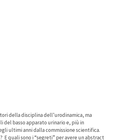
ltori della disciplina dell’urodinamica, ma
i del basso apparato urinario e, più in
gli ultimi anni dalla commissione scientifica.
D?
E quali sono i “segreti” per avere un abstract