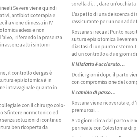
sorella di…, dare un’occhiata
rineali Severe viene quindi
L’aspetto di una deiscenza di 
sativi, antibioticoterapia e
rassicurante per un non addett
ecilia viene dimessa in IV
iotomica adesa e non
Rossana si reca al Punto nasci
l’alvo,
riferendo la presenza
sutura episiotomica lievemente
in assenza altri sintomi
diastasi di un punto esterno. I
ad un controllo a due giorni di
Il Misfatto è acclarato…
ne, il controllo dei gas è
Dodici giorni dopo il parto vi
sutura episiotomica è in
con compromissione del compl
one intravaginale quanto in
Il cambio di passo…
Rossana viene ricoverata e, d’
collegiale con il chirurgo colo-
premurosi…
uno Sfintere normotonico ed
 senza soluzioni di continuo
A 20 giorni circa dal parto vi
utura ben ricoperta da
perineale con Colostomia di p