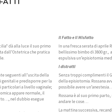
FATTI
Il Fatto e il Misfatto
ia* dà alla luce il suo primo
In una fresca serata di aprile R
ita dall’Ostetrica che pratica
bellissimo bimbo di 3800 gr.,
a
le.
espulsiva un’episiotomia medi
I
distratti
te seguenti all’uscita della
Senza troppi complimenti il G
genitali e predisporre per la
della episiotomia. Rossana avv
particolari a livello vaginale;
possibile avere un’anestesia
otomica appare normale, il
Rossana è al suo primo parto
sto…, nel dubbio esegue
andare le cose…
La mattina successiva, recand