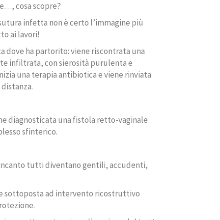
 e…, cosa scopre?
sutura infetta non è certo l’immagine più
o ai lavori!
ta dove ha partorito: viene riscontrata una
 infiltrata, con sierosità purulenta e
nizia una terapia antibiotica e viene rinviata
 distanza.
ene diagnosticata una fistola retto-vaginale
esso sfinterico.
incanto tutti diventano gentili, accudenti,
ene sottoposta ad intervento ricostruttivo
rotezione.