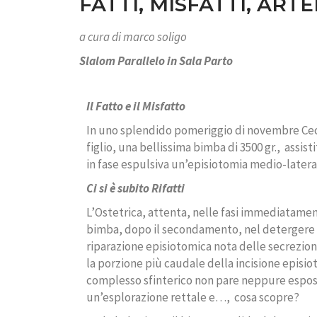
FATTI, MISFATTI, ARTE
a cura di
marco soligo
Slalom Parallelo in Sala Parto
Il Fatto e il Misfatto
In uno splendido pomeriggio di novembre Cecil
figlio, una bellissima bimba di 3500 gr.,
assist
in fase espulsiva un’episiotomia medio-latera
Ci si è subito Rifatti
L’Ostetrica, attenta, nelle fasi immediatamen
bimba, dopo il secondamento, nel detergere i 
riparazione episiotomica nota delle secrezioni 
la porzione più caudale della incisione episi
complesso sfinterico non pare neppure espo
un’esplorazione rettale e…,
cosa scopre?