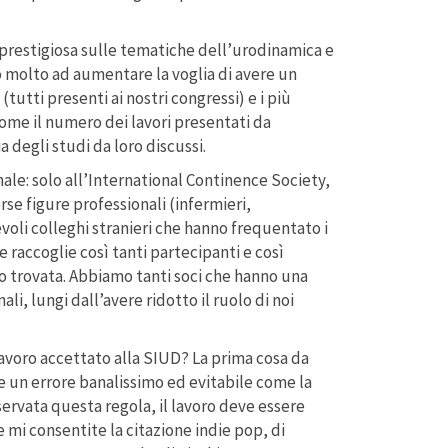
 prestigiosa sulle tematiche dell’urodinamica e
to molto ad aumentare la voglia di avere un
utti presenti ai nostri congressi) e i più
ome il numero dei lavori presentati da
 degli studi da loro discussi.
nale: solo all’International Continence Society,
erse figure professionali (infermieri,
evoli colleghi stranieri che hanno frequentato i
 raccoglie così tanti partecipanti e così
o trovata. Abbiamo tanti soci che hanno una
i, lungi dall’avere ridotto il ruolo di noi
 lavoro accettato alla SIUD? La prima cosa da
te un errore banalissimo ed evitabile come la
ervata questa regola, il lavoro deve essere
e mi consentite la citazione indie pop, di