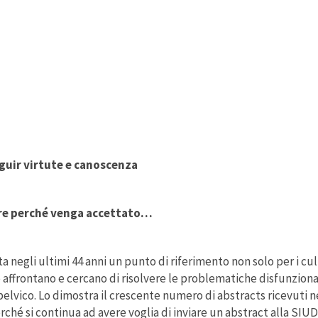
eguir virtute e canoscenza
fare perché venga accettato…
a negli ultimi 44 anni un punto di riferimento non solo per i cu
 affrontano e cercano di risolvere le problematiche disfunzional
elvico. Lo dimostra il crescente numero di abstracts ricevuti ne
rché si continua ad avere voglia di inviare un abstract alla SIU