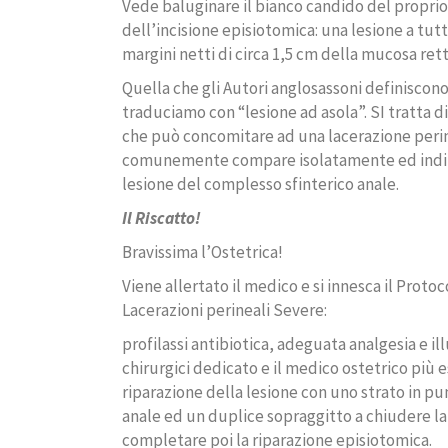
Vede baluginare il bianco candido del proprio
dell’incisione episiotomica: una lesione a tut
margini netti di circa 1,5 cm della mucosa rett
Quella che gli Autori anglosassoni definiscon
traduciamo con “lesione ad asola”. SI tratta di
che può concomitare ad una lacerazione perinea
comunemente compare isolatamente ed ind
lesione del complesso sfinterico anale.
Il Riscatto!
Bravissima l’Ostetrica!
Viene allertato il medico e si innesca il Protoc
Lacerazioni perineali Severe:
profilassi antibiotica, adeguata analgesia e ill
chirurgici dedicato e il medico ostetrico più e
riparazione della lesione con uno strato in pu
anale ed un duplice sopraggitto a chiudere l
completare poi la riparazione episiotomica.